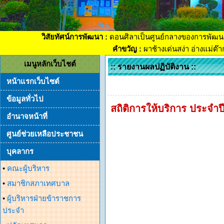
วิสัยทัศน์การพัฒนา :
ดอนศิลาเป็นศูนย์กลางของการพัฒน
คำขวัญ :
ผาช้างเด่นสง่า อ่างแม่ต๊
เมนูหลักเว็บไชต์
:: รายงานผลปฏิบัติงาน ::
หน้าแรกเว็บไซต์
ข้อมูลทั่วไป
สถิติการให้บริการ ประจำปี
อำนาจหน้าที่
ศูนย์ช่วยเหลือประชาชน
บุคลากร
•
คณะผู้บริหาร
•
สมาชิกสภาเทศบาล
•
ผู้บริหารฝ่ายข้าราชการ
ประจำ