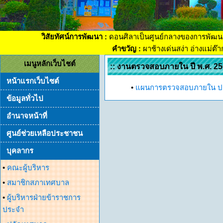
วิสัยทัศน์การพัฒนา :
ดอนศิลาเป็นศูนย์กลางของการพัฒน
คำขวัญ :
ผาช้างเด่นสง่า อ่างแม่ต๊
เมนูหลักเว็บไชต์
:: งานตรวจสอบภายใน ปี พ.ศ. 25
หน้าแรกเว็บไซต์
•
แผนการตรวจสอบภายใน ป
ข้อมูลทั่วไป
อำนาจหน้าที่
ศูนย์ช่วยเหลือประชาชน
บุคลากร
•
คณะผู้บริหาร
•
สมาชิกสภาเทศบาล
•
ผู้บริหารฝ่ายข้าราชการ
ประจำ