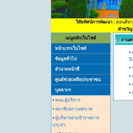
วิสัยทัศน์การพัฒนา :
ดอนศิลา
คำขวัญ 
เมนูหลักเว็บไชต์
:: งานต
หน้าแรกเว็บไซต์
•
ข้อมูลทั่วไป
ป
•
อำนาจหน้าที่
•
ศูนย์ช่วยเหลือประชาชน
•
บุคลากร
•
•
คณะผู้บริหาร
•
สมาชิกสภาเทศบาล
•
ผู้บริหารฝ่ายข้าราชการ
ประจำ