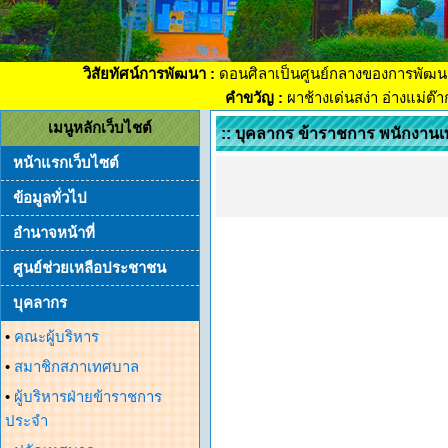
วิสัยทัศน์การพัฒนา :
ดอนศิลาเป็นศูนย์กลางของการพัฒน
คำขวัญ :
ผาช้างเด่นสง่า อ่างแม่ต๊
เมนูหลักเว็บไชต์
:: บุคลากร ข้าราชการ พนักงา
หน้าแรกเว็บไซต์
ข้อมูลทั่วไป
อำนาจหน้าที่
ศูนย์ช่วยเหลือประชาชน
บุคลากร
•
คณะผู้บริหาร
•
สมาชิกสภาเทศบาล
•
ผู้บริหารฝ่ายข้าราชการ
ประจำ