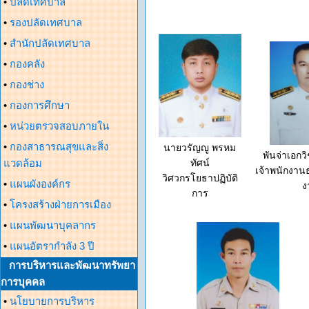
•
ปลัดเทศบาล
•
รองปลัดเทศบาล
•
สำนักปลัดเทศบาล
•
กองคลัง
•
กองช่าง
•
กองการศึกษา
•
หน่วยตรวจสอบภายใน
•
กองสาธารณสุขและสิ่ง
นายวรัญญู พรหม
พันจ่าเอกว
แวดล้อม
ทัศน์
เจ้าพนักงา
วิศวกรโยธาปฏิบัติ
•
แผนผังองค์กร
ง
การ
•
โครงสร้างฝ่ายการเมือง
•
แผนพัฒนาบุคลากร
•
แผนอัตรากำลัง 3 ปี
การบริหารและพัฒนาทรัพยา
การบุคคล
•
นโยบายการบริหาร