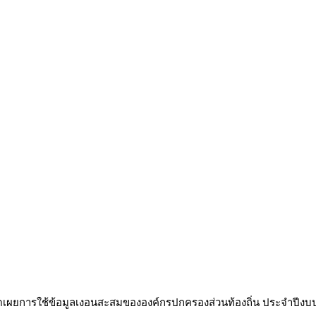
ดเผยการใช้ข้อมูลเงอนสะสมขององค์กรปกครองส่วนท้องถิ่น ประจำปีง