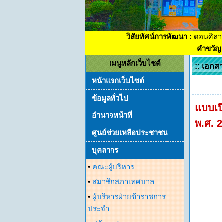
วิสัยทัศน์การพัฒนา :
ดอนศิลา
คำขวัญ 
เมนูหลักเว็บไชต์
:: เอกส
หน้าแรกเว็บไซต์
ข้อมูลทั่วไป
แบบเป
อำนาจหน้าที่
พ.ศ. 
ศูนย์ช่วยเหลือประชาชน
บุคลากร
•
คณะผู้บริหาร
•
สมาชิกสภาเทศบาล
•
ผู้บริหารฝ่ายข้าราชการ
ประจำ