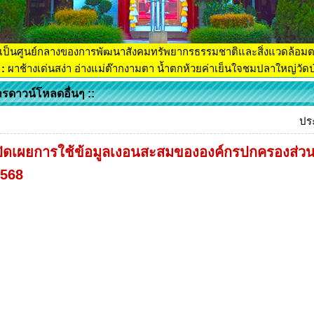
เป็นศูนย์กลางของการพัฒนาสังคมทรัพยากรธรรมชาติและสิ่งแวดล้อม
:
ผาช้างเด่นสง่า อ่างแม่ต๊ากงามตา น้ำตกห้วยค่าเย็นใจชมปลาใหญ่วัดป่
ารดาวน์โหลดอื่นๆ ::
ปร
ิดเผยการใช้ข้อมูลเงอนสะสมขององค์กรปกครองส่วน
2568