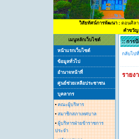
วิสัยทัศน์การพัฒนา :
ดอนศิลา
คำขวัญ 
เมนูหลักเว็บไชต์
:: การป้
หน้าแรกเว็บไซต์
กลับไปที่
ข้อมูลทั่วไป
อำนาจหน้าที่
รายงา
ศูนย์ช่วยเหลือประชาชน
บุคลากร
•
คณะผู้บริหาร
•
สมาชิกสภาเทศบาล
•
ผู้บริหารฝ่ายข้าราชการ
ประจำ