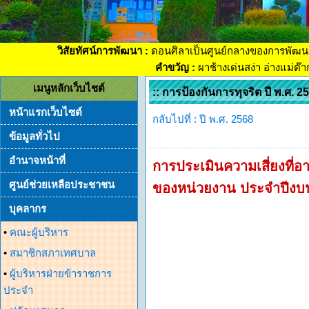
วิสัยทัศน์การพัฒนา :
ดอนศิลาเป็นศูนย์กลางของการพัฒน
คำขวัญ :
ผาช้างเด่นสง่า อ่างแม่ต๊
เมนูหลักเว็บไชต์
:: การป้องกันการทุจริต ปี พ.ศ. 25
หน้าแรกเว็บไซต์
กลับไปที่ : ปี พ.ศ. 2568
ข้อมูลทั่วไป
อำนาจหน้าที่
การประเมินความเสี่ยงที่
ศูนย์ช่วยเหลือประชาชน
ของหน่วยงาน ประจำปีงบ
บุคลากร
•
คณะผู้บริหาร
•
สมาชิกสภาเทศบาล
•
ผู้บริหารฝ่ายข้าราชการ
ประจำ