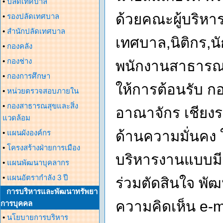
•
ปลัดเทศบาล
ด้วยคณะผู้บริหา
•
รองปลัดเทศบาล
•
สำนักปลัดเทศบาล
เทศบาล,นิติกร,น
•
กองคลัง
•
กองช่าง
พนักงานสาธารณ
•
กองการศึกษา
ให้การต้อนรับ 
•
หน่วยตรวจสอบภายใน
•
กองสาธารณสุขและสิ่ง
อาณาจักร เชียงรา
แวดล้อม
ด้านความมั่นคง 
•
แผนผังองค์กร
•
โครงสร้างฝ่ายการเมือง
บริหารงานแบบมี
•
แผนพัฒนาบุคลากร
•
แผนอัตรากำลัง 3 ปี
ร่วมตัดสินใจ พั
การบริหารและพัฒนาทรัพยา
ความคิดเห็น e-
การบุคคล
•
นโยบายการบริหาร