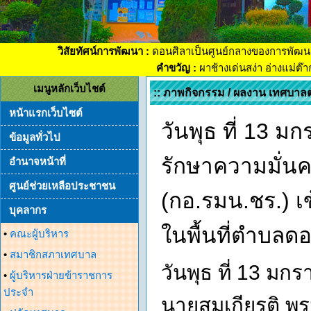
วิสัยทัศน์การพัฒนา :
ดอนศิลาเป็นศูนย์กลางของการพัฒน
คำขวัญ :
ผาช้างเด่นสง่า อ่างแม่ต๊
เมนูหลักเว็บไชต์
:: ภาพกิจกรรม / ผลงาน เทศบาล
หน้าแรกเว็บไซต์
วันพุธ ที่ 13
ข้อมูลทั่วไป
รักษาความมั่น
อำนาจหน้าที่
ศูนย์ช่วยเหลือประชาชน
(กอ.รมน.ชร.) เ
บุคลากร
ในพื้นที่ตำบลด
•
คณะผู้บริหาร
•
สมาชิกสภาเทศบาล
วันพุธ ที่ 13 
•
ผู้บริหารฝ่ายข้าราชการ
ประจำ
นายสมเกียรติ พ