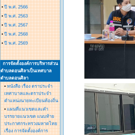
•
ปี พ.ศ. 2566
•
ปี พ.ศ. 2563
•
ปี พ.ศ. 2567
•
ปี พ.ศ. 2568
•
ปี พ.ศ. 2569
การจัดตั้งองค์การบริหารส่วน
ตำบลดอนศิลาเป็นเทศบาล
ตำบลดอนศิลา
•
หนังสือ เรื่อง ตราประจำ
เทศาบาลและตราประจำ
ตำแหน่งนายทะเบียนท้องถิ่น
•
แผนที่แนวเขตและคำ
บรรยายแนวเขต แนบท้าย
ประกาศกระทรวงมหาดไทย
เรื่อง การจัดตั้งองค์การ