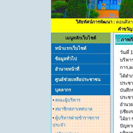
วิสัยทัศน์การพัฒนา :
ดอนศิลา
คำขวัญ 
เมนูหลักเว็บไชต์
:: ภาพ
หน้าแรกเว็บไซต์
วันที
ข้อมูลทั่วไป
บริหา
การ,ผ
อำนาจหน้าที่
ได้ดำ
ศูนย์ช่วยเหลือประชาชน
ประชา
บุคลากร
บันทึก
ประชาช
•
คณะผู้บริหาร
อำนวยก
•
สมาชิกสภาเทศบาล
(เชียง
•
ผู้บริหารฝ่ายข้าราชการ
ไม้ยา 
ประจำ
ปัญหา
บริหาร