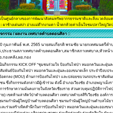
เป็นศูนย์กลางของการพัฒนาสังคมทรัพยากรธรรมชาติและสิ่งแวดล้อม
:
ผาช้างเด่นสง่า อ่างแม่ต๊ากงามตา น้ำตกห้วยค่าเย็นใจชมปลาใหญ่วัดป่
กิจกรรม / ผลงาน เทศบาลตำบลดอนศิลา ::
่ 10 กุมภาพันธ์ พ.ศ. 2565 นายสมเกียรติ พรมชัย นายกเทศมนตรีตำ
ร,ประธานสภาเทศบาลตำบลดอนศิลา,สมาชิกสภาเทศบาล,หัวหน้าส
อ.กองคลัง,ผอ.กอง
เนินกิจกรรม KICK OFF “ชุมชนร่วมใจ ป้องกันไฟป่า หมอกควันและฝุ่น
สัมพันธ์ป้องกันไฟป่า หมอกควันและฝุ่นละอองขนาดเล็ก ประจำปีงบป
ข้อตกลง (MOU) ด้านการป้องกันไฟป่า และปล่อยขบวนรถประชาสัมพันธ์ป้อง
น ซึ่งกิจกรรมดังกล่าวมีผู้เข้าร่วม ดังนี้ อำเภอเวียงชัย อำเภอพญาเม็
ารรักษาความมั่นคงภายในจังหวัดเชียงราย ส่วนควบคุมปฏิบัติการไฟป่า สำ
ราย) เขตห้ามล่าสัตว์ป่าตำบลดอนศิลา เทศบาลตำบลสิริเวียงชัย องค
ชมรมกำนันผู้ใหญ่บ้านตำบลดอนศิลา ชมรมกำนันผู้ใหญ่บ้านตำบลไม้ยา แ
และร่วมสร้างจิตสำนึกในการป้องกันไฟป่า หมอกควันและฝุ่นละอองขนา
งานแบบมีส่วนร่วม บริการประชาชน ร่วมคิดร่วมทำ ร่วมตัดสินใจ พัฒน