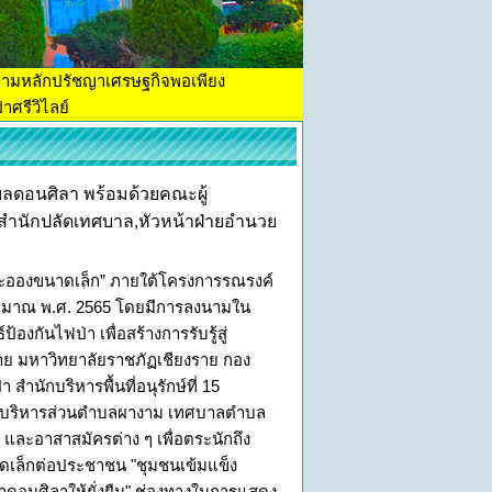
ตามหลักปรัชญาเศรษฐกิจพอเพียง
าศรีวิไลย์
บลดอนศิลา พร้อมด้วยคณะผู้
ำนักปลัดเทศบาล,หัวหน้าฝ่ายอำนวย
ละอองขนาดเล็ก” ภายใต้โครงการรณรงค์
ระมาณ พ.ศ. 2565 โดยมีการลงนามใน
กันไฟป่า เพื่อสร้างการรับรู้สู่
งราย มหาวิทยาลัยราชภัฏเชียงราย กอง
นักบริหารพื้นที่อนุรักษ์ที่ 15
์การบริหารส่วนตำบลผางาม เทศบาลตำบล
ละอาสาสมัครต่าง ๆ เพื่อตระนักถึง
ดเล็กต่อประชาชน "ชุมชนเข้มแข็ง
าดอนศิลาให้ยั่งยืน" ช่องทางในการแสดง