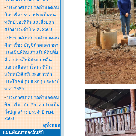
•
ประกาศเทศบาลตำบลดอน
ศิลา เรื่อง ราคาประเมินทุน
ทรัพย์ของที่ดินและสิ่งปลูก
สร้าง ประจำปี พ.ศ. 2569
•
ประกาศเทศบาลตำบลดอน
ศิลา เรื่อง บัญชีกำหนดราคา
ประเมินที่ดิน สำหรับที่ดินซึ่ง
มีเอกสารสิทธิประเภทอื่น
นอกเหนือจากโฉนดที่ดิน
หรือหนังสือรับรองการทำ
ประโยชน์ (น.ส.3ก.) ประจำปี
พ.ศ. 2569
•
ประกาศเทศบาลตำบลดอน
ศิลา เรื่อง บัญชีราคาประเมิน
สิ่งปลูกสร้าง ประจำปี พ.ศ.
2569
ดูทั้งหมด
แผนพัฒนาท้องถิ่นสี่ปี