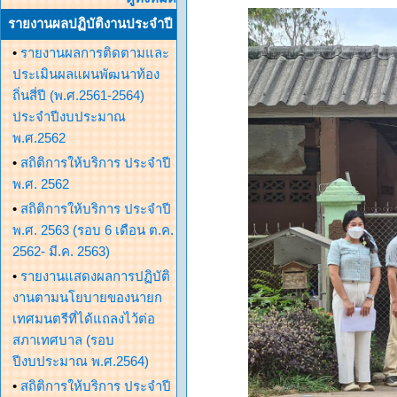
รายงานผลปฏิบัติงานประจำปี
•
รายงานผลการติดตามและ
ประเมินผลแผนพัฒนาท้อง
ถิ่นสี่ปี (พ.ศ.2561-2564)
ประจำปีงบประมาณ
พ.ศ.2562
•
สถิติการให้บริการ ประจำปี
พ.ศ. 2562
•
สถิติการให้บริการ ประจำปี
พ.ศ. 2563 (รอบ 6 เดือน ต.ค.
2562- มี.ค. 2563)
•
รายงานแสดงผลการปฏิบัติ
งานตามนโยบายของนายก
เทศมนตรีที่ได้แถลงไว้ต่อ
สภาเทศบาล (รอบ
ปีงบประมาณ พ.ศ.2564)
•
สถิติการให้บริการ ประจำปี