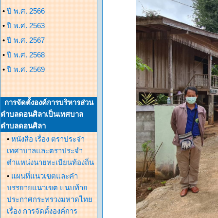
•
ปี พ.ศ. 2566
•
ปี พ.ศ. 2563
•
ปี พ.ศ. 2567
•
ปี พ.ศ. 2568
•
ปี พ.ศ. 2569
การจัดตั้งองค์การบริหารส่วน
ตำบลดอนศิลาเป็นเทศบาล
ตำบลดอนศิลา
•
หนังสือ เรื่อง ตราประจำ
เทศาบาลและตราประจำ
ตำแหน่งนายทะเบียนท้องถิ่น
•
แผนที่แนวเขตและคำ
บรรยายแนวเขต แนบท้าย
ประกาศกระทรวงมหาดไทย
เรื่อง การจัดตั้งองค์การ