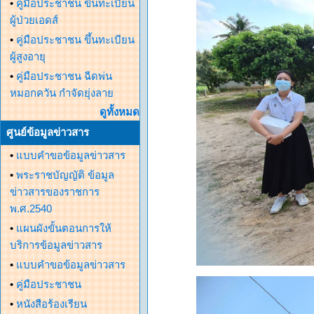
•
คู่มือประชาชน ขึ้นทะเบียน
ผู้ป่วยเอดส์
•
คู่มือประชาชน ขึ้นทะเบียน
ผู้สูงอายุ
•
คู่มือประชาชน ฉีดพ่น
หมอกควัน กำจัดยุ่งลาย
ดูทั้งหมด
ศูนย์ข้อมูลข่าวสาร
•
แบบคำขอข้อมูลข่าวสาร
•
พระราชบัญญัติ ข้อมูล
ข่าวสารของราชการ
พ.ศ.2540
•
แผนผังขั้นตอนการให้
บริการข้อมูลข่าวสาร
•
แบบคำขอข้อมูลข่าวสาร
•
คู่มือประชาชน
•
หนังสือร้องเรียน