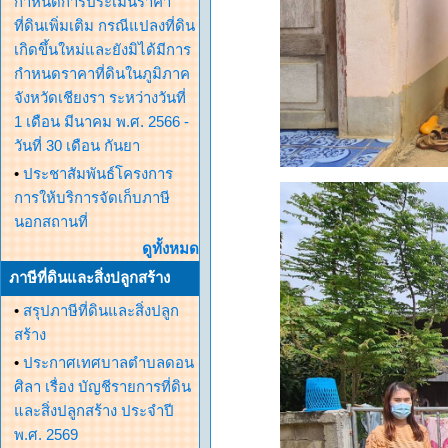
กำหนดการประเมินราคา
ที่ดินเพิ่มเติม กรณีแปลงที่ดิน
เกิดขึ้นใหม่และยังมิได้มีการ
กำหนดราคาที่ดินในภูมิภาค
จังหวัดเชียงรา ระหว่างวันที่
1 เดือน มีนาคม พ.ศ. 2566 -
วันที่ 30 เดือน กันยา
•
ประชาสัมพันธ์โครงการ
การให้บริการจัดเก็บภาษี
นอกสถานที่
ดูทั้งหมด
ภาษีที่ดินและสิ่งปลูกสร้าง
•
สรุปภาษีที่ดินและสิ่งปลูก
สร้าง
•
ประกาศเทศบาลตำบลดอน
ศิลา เรื่อง บัญชีรายการที่ดิน
และสิ่งปลูกสร้าง ประจำปี
พ.ศ. 2569