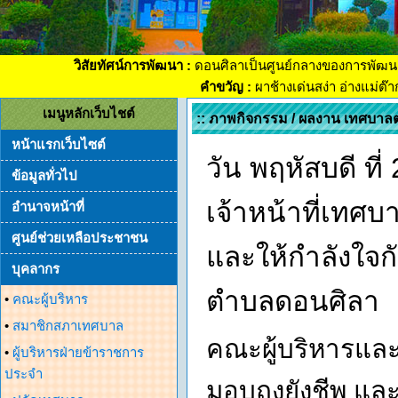
วิสัยทัศน์การพัฒนา :
ดอนศิลาเป็นศูนย์กลางของการพัฒน
คำขวัญ :
ผาช้างเด่นสง่า อ่างแม่ต๊
เมนูหลักเว็บไชต์
:: ภาพกิจกรรม / ผลงาน เทศบาล
หน้าแรกเว็บไซต์
วัน พฤหัสบดี ที
ข้อมูลทั่วไป
เจ้าหน้าที่เทศบ
อำนาจหน้าที่
ศูนย์ช่วยเหลือประชาชน
และให้กำลังใจกับ
บุคลากร
ตำบลดอนศิลา
•
คณะผู้บริหาร
•
สมาชิกสภาเทศบาล
คณะผู้บริหารและ
•
ผู้บริหารฝ่ายข้าราชการ
ประจำ
มอบถุงยังชีพ และใ