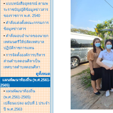
•
แบบหนังสืออุทธรณ์ ตามพ
ระราชบัญญัติข้อมูลข่าวสาร
ของราชการ พ.ศ. 2540
•
คำสั่งแต่งตั้งคณะกรรมการ
ข้อมูลข่าวสาร
•
คำสั่งมอบอำนาจของนายก
เทศมนตรีให้ปลัดเทศบาล
ปฏิบัติราชการแทน
•
การจัดตั้งองค์การบริหาร
ส่วนตำบลดอนศิลาเป็น
เทศบาลตำบลดอนศิลา
ดูทั้งหมด
แผนพัฒนาท้องถิ่น (พ.ศ.2561-
2565)
•
แผนพัฒนาท้องถิ่น
(พ.ศ.2561-2565)
เปลี่ยนแปลง ฉบับที่ 1 ประจำ
ปี พ.ศ.2563