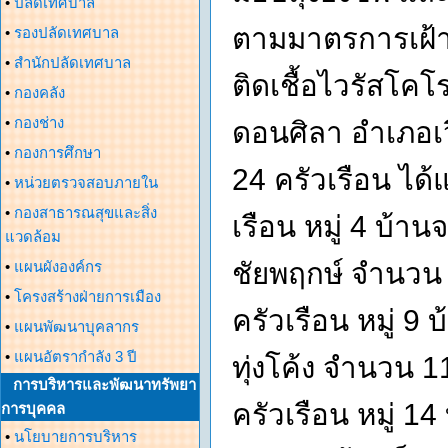
•
ปลัดเทศบาล
ตามมาตรการเฝ้
•
รองปลัดเทศบาล
•
สำนักปลัดเทศบาล
ติดเชื้อไวรัสโคโ
•
กองคลัง
•
กองช่าง
ดอนศิลา อำเภอเวี
•
กองการศึกษา
24 ครัวเรือน ได้
•
หน่วยตรวจสอบภายใน
•
กองสาธารณสุขและสิ่ง
เรือน หมู่ 4 บ้าน
แวดล้อม
ชัยพฤกษ์ จำนวน 
•
แผนผังองค์กร
•
โครงสร้างฝ่ายการเมือง
ครัวเรือน หมู่ 9
•
แผนพัฒนาบุคลากร
•
แผนอัตรากำลัง 3 ปี
ทุ่งโค้ง จำนวน 1
การบริหารและพัฒนาทรัพยา
ครัวเรือน หมู่ 1
การบุคคล
•
นโยบายการบริหาร