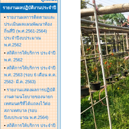
รายงานผลปฏิบัติงานประจำปี
•
รายงานผลการติดตามและ
ประเมินผลแผนพัฒนาท้อง
ถิ่นสี่ปี (พ.ศ.2561-2564)
ประจำปีงบประมาณ
พ.ศ.2562
•
สถิติการให้บริการ ประจำปี
พ.ศ. 2562
•
สถิติการให้บริการ ประจำปี
พ.ศ. 2563 (รอบ 6 เดือน ต.ค.
2562- มี.ค. 2563)
•
รายงานแสดงผลการปฏิบัติ
งานตามนโยบายของนายก
เทศมนตรีที่ได้แถลงไว้ต่อ
สภาเทศบาล (รอบ
ปีงบประมาณ พ.ศ.2564)
•
สถิติการให้บริการ ประจำปี