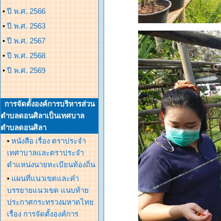
•
ปี พ.ศ. 2566
•
ปี พ.ศ. 2563
•
ปี พ.ศ. 2567
•
ปี พ.ศ. 2568
•
ปี พ.ศ. 2569
การจัดตั้งองค์การบริหารส่วน
ตำบลดอนศิลาเป็นเทศบาล
ตำบลดอนศิลา
•
หนังสือ เรื่อง ตราประจำ
เทศาบาลและตราประจำ
ตำแหน่งนายทะเบียนท้องถิ่น
•
แผนที่แนวเขตและคำ
บรรยายแนวเขต แนบท้าย
ประกาศกระทรวงมหาดไทย
เรื่อง การจัดตั้งองค์การ