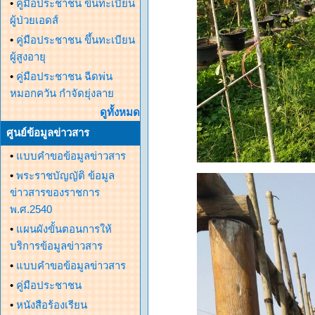
•
คู่มือประชาชน ขึ้นทะเบียน
ผู้ป่วยเอดส์
•
คู่มือประชาชน ขึ้นทะเบียน
ผู้สูงอายุ
•
คู่มือประชาชน ฉีดพ่น
หมอกควัน กำจัดยุ่งลาย
ดูทั้งหมด
ศูนย์ข้อมูลข่าวสาร
•
แบบคำขอข้อมูลข่าวสาร
•
พระราชบัญญัติ ข้อมูล
ข่าวสารของราชการ
พ.ศ.2540
•
แผนผังขั้นตอนการให้
บริการข้อมูลข่าวสาร
•
แบบคำขอข้อมูลข่าวสาร
•
คู่มือประชาชน
•
หนังสือร้องเรียน