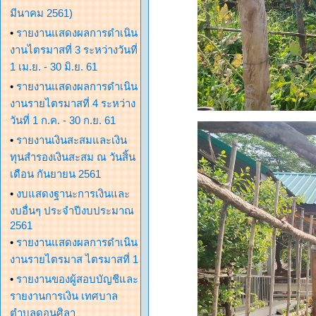
มีนาคม 2561)
•
รายงานแสดงผลการดำเนิน
งานไตรมาสที่ 3 ระหว่างวันที่
1 เม.ย. - 30 มิ.ย. 61
•
รายงานแสดงผลการดำเนิน
งานรายไตรมาสที่ 4 ระหว่าง
วันที่ 1 ก.ค. - 30 ก.ย. 61
•
รายงานเงินสะสมและเงิน
ทุนสำรองเงินสะสม ณ วันสิ้น
เดือน กันยายน 2561
•
งบแสดงฐานะการเงินและ
งบอื่นๆ ประจำปีงบประมาณ
2561
•
รายงานแสดงผลการดำเนิน
งานรายไตรมาส ไตรมาสที่ 1
•
รายงานของผู้สอบบัญชีและ
รายงานการเงิน เทศบาล
ตำบลดอนศิลา