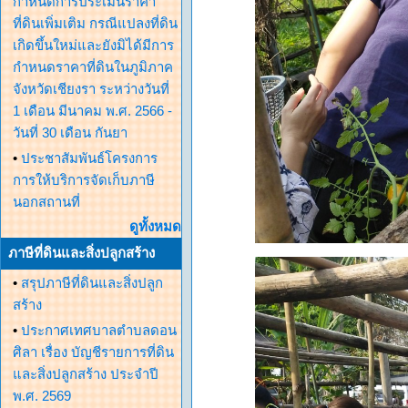
กำหนดการประเมินราคา
ที่ดินเพิ่มเติม กรณีแปลงที่ดิน
เกิดขึ้นใหม่และยังมิได้มีการ
กำหนดราคาที่ดินในภูมิภาค
จังหวัดเชียงรา ระหว่างวันที่
1 เดือน มีนาคม พ.ศ. 2566 -
วันที่ 30 เดือน กันยา
•
ประชาสัมพันธ์โครงการ
การให้บริการจัดเก็บภาษี
นอกสถานที่
ดูทั้งหมด
ภาษีที่ดินและสิ่งปลูกสร้าง
•
สรุปภาษีที่ดินและสิ่งปลูก
สร้าง
•
ประกาศเทศบาลตำบลดอน
ศิลา เรื่อง บัญชีรายการที่ดิน
และสิ่งปลูกสร้าง ประจำปี
พ.ศ. 2569