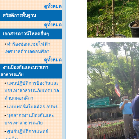
ดูทั้งหมด
สวัสดิการพื้นฐาน
ดูทั้งหมด
เอกสารดาวน์โหลดอื่นๆ
•
คำร้องซ่อมแซมไฟฟ้า
เทศบาลตำบลดอนศิลา
ดูทั้งหมด
งานป้องกันและบรรเทา
สาธารณภัย
•
แผนปฏิบัติการป้องกันและ
บรรเทาสาธารณภัยเทศบาล
ตำบลดอนศิลา
•
แบบฟอร์มใบสมัคร อปพร.
•
บุคลากรงานป้องกันและ
บรรเทาสาธารณภัย
•
ศูนย์ปฏิบัติการแพทย์
ฉุกเฉิน