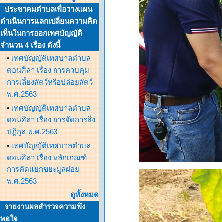
ประชาคมตำบลเพื่อวางแผน
ดำเนินการแลกเปลี่ยนความคิด
เห็นในการออกเทศบัญญัติ
จำนวน 4 เรื่อง ดังนี้
•
เทศบัญญัติเทศบาลตำบล
ดอนศิลา เรื่อง การควบคุม
การเลี้ยงสัตว์หรือปล่อยสัตว์
พ.ศ.2563
•
เทศบัญญัติเทศบาลตำบล
ดอนศิลา เรื่อง การจัดการสิ่ง
ปฏิกูล พ.ศ.2563
•
เทศบัญญัติเทศบาลตำบล
ดอนศิลา เรื่อง หลักเกณฑ์
การคัดแยกขยะมูลฝอย
พ.ศ.2563
ดูทั้งหมด
รายงานผลสำรวจความพึง
พอใจ