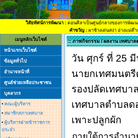
วิสัยทัศน์การพัฒนา :
ดอนศิลาเป็นศูนย์กลางของการพัฒน
คำขวัญ :
ผาช้างเด่นสง่า อ่างแม่ต๊
เมนูหลักเว็บไชต์
:: ภาพกิจกรรม / ผลงาน เทศบาล
หน้าแรกเว็บไซต์
วัน ศุกร์ ที่ 2
ข้อมูลทั่วไป
นายกเทศมนตรีต
อำนาจหน้าที่
ศูนย์ช่วยเหลือประชาชน
รองปลัดเทศบาล
บุคลากร
เทศบาลตำบลดอนศ
•
คณะผู้บริหาร
•
สมาชิกสภาเทศบาล
เพาะปลูกผัก
•
ผู้บริหารฝ่ายข้าราชการ
ประจำ
ภายใต้การอำนว