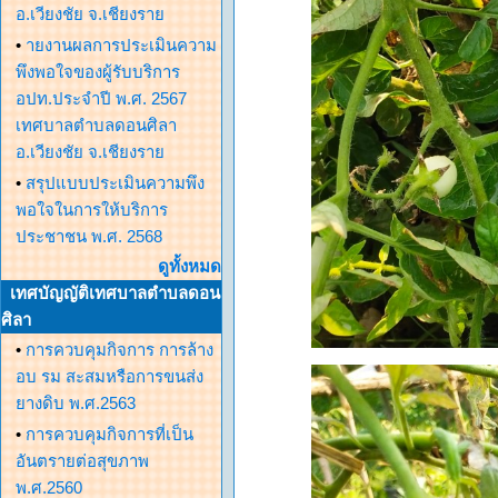
อ.เวียงชัย จ.เชียงราย
•
ายงานผลการประเมินความ
พึงพอใจของผู้รับบริการ
อปท.ประจำปี พ.ศ. 2567
เทศบาลตำบลดอนศิลา
อ.เวียงชัย จ.เชียงราย
•
สรุปแบบประเมินความพึง
พอใจในการให้บริการ
ประชาชน พ.ศ. 2568
ดูทั้งหมด
เทศบัญญัติเทศบาลตำบลดอน
ศิลา
•
การควบคุมกิจการ การล้าง
อบ รม สะสมหรือการขนส่ง
ยางดิบ พ.ศ.2563
•
การควบคุมกิจการที่เป็น
อันตรายต่อสุขภาพ
พ.ศ.2560