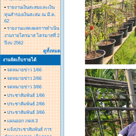
•
รายงานเงินสะสมและเงิน
ทุนสำรองเงินสะสม ณ มี.ค.
62
•
รายงานแสดงผลการดำเนิน
งานรายไตรมาส ไตรมาสที่ 2
ปีงบ 2562
ดูทั้งหมด
งานจัดเก็บรายได้
•
จดหมายข่าว 1/66
•
จดหมายข่าว 2/66
•
จดหมายข่าว 3/66
•
ประชาสัมพันธ์ 1/66
•
ประชาสัมพันธ์ 2/66
•
ประชาสัมพันธ์ 3/66
•
แผนออก ภดส.3
•
แจ้งประชาสัมพันธ์ การ