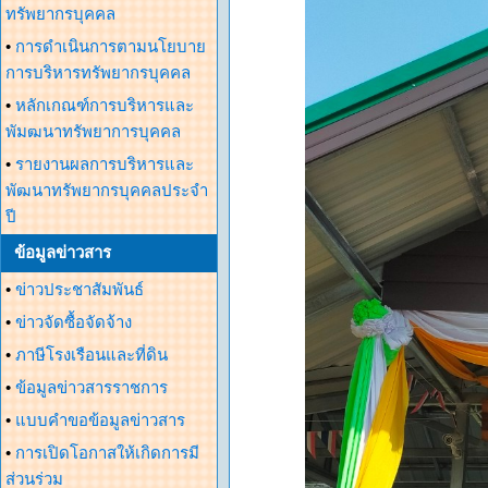
ทรัพยากรบุคคล
•
การดำเนินการตามนโยบาย
การบริหารทรัพยากรบุคคล
•
หลักเกณฑ์การบริหารและ
พัมฒนาทรัพยาการบุคคล
•
รายงานผลการบริหารและ
พัฒนาทรัพยากรบุคคลประจำ
ปี
ข้อมูลข่าวสาร
•
ข่าวประชาสัมพันธ์
•
ข่าวจัดซื้อจัดจ้าง
•
ภาษีโรงเรือนและที่ดิน
•
ข้อมูลข่าวสารราชการ
•
แบบคำขอข้อมูลข่าวสาร
•
การเปิดโอกาสให้เกิดการมี
ส่วนร่วม