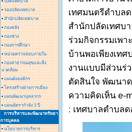
•
ปลัดเทศบาล
•
รองปลัดเทศบาล
เทศมนตรีตำบลดอ
•
สำนักปลัดเทศบาล
สำนักปลัดเทศบ
•
กองคลัง
•
กองช่าง
ร่วมกิจกรรมเพาะ
•
กองการศึกษา
บ้านพอเพียงเทศ
•
หน่วยตรวจสอบภายใน
•
กองสาธารณสุขและสิ่ง
งานแบบมีส่วนร่ว
แวดล้อม
•
แผนผังองค์กร
ตัดสินใจ พัฒนาด
•
โครงสร้างฝ่ายการเมือง
ความคิดเห็น e-
•
แผนพัฒนาบุคลากร
•
แผนอัตรากำลัง 3 ปี
: เทศบาลตำบลด
การบริหารและพัฒนาทรัพยา
การบุคคล
•
นโยบายการบริหาร