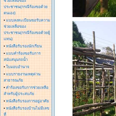
ช่วยเหลือของ
ประชาชน(กรณีร้องขอด้วย
ตนเอง)
•
แบบลงทะเบียนขอรับความ
ช่วยเหลือของ
ประชาชน(กรณีร้องขอด้วยผู้
แทน)
•
หนังสือรับรองนักเรียน
•
แบบคำร้องขอรับการ
สนับสนุนรถน้ำ
•
ใบมอบอำนาจ
•
แบบรายงานเหตุด่วน
สาธารณภัย
•
คำร้องขอรับการช่วยเหลือ
สำหรับผู้ประสบภัย
•
หนังสือรับรองการอยู่อาศัย
•
หนังสือรับรองบ้านไม่มีเลข
ที่