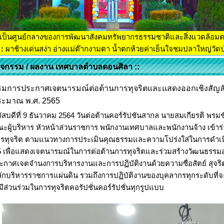
เป็นศูนย์กลางของการพัฒนาสังคมทรัพยากรธรรมชาติและสิ่งแวดล้อม
:
ผาช้างเด่นสง่า อ่างแม่ต๊ากงามตา น้ำตกห้วยค่าเย็นใจชมปลาใหญ่วัดป่
กิจกรรม / ผลงาน เทศบาลตำบลดอนศิลา ::
รมการประกาศเจตนารมณ์ต่อต้านการทุจริตและแสดงออกเชิงสัญลั
ระมาณ พ.ศ. 2565
ัสบดีที่ 9 ธันวาคม 2564 วันต่อต้านคอร์รัปชันสากล นายสมเกียรติ พ
ะผู้บริหาร หัวหน้าส่วนราชการ พนักงานเทศบาลและพนักงานจ้าง เข้าร
ารทุจริต ตามแนวทางการประเมินคุณธรรมและความโปร่งใส่ในการดำเ
5 เพื่อแสดงเจตนารมณ์ในการต่อต้านการทุจริตและร่วมสร้างวัฒนธรรมองค
กาศเจตจำนงการบริหารงานและการปฏิบัติงานด้วยความซื่อสัตย์ สุจริ
กบริหารราชการแผ่นดิน รวมถึงการปฏิบัติงานของบุคลากรทุกระดับที่จะปฏ
มีส่วนร่วมในการทุจริตคอรัปชั่นคอร์รัปชั่นทุกรูปแบบ