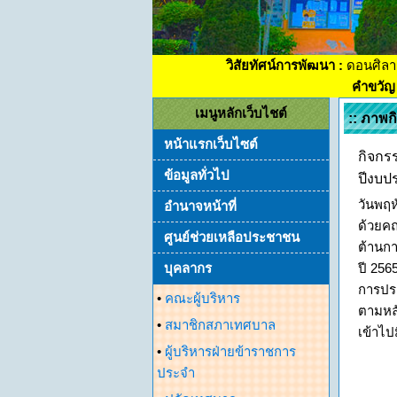
วิสัยทัศน์การพัฒนา :
ดอนศิลา
คำขวัญ 
เมนูหลักเว็บไชต์
:: ภาพ
หน้าแรกเว็บไซต์
กิจกร
ข้อมูลทั่วไป
ปีงบป
วันพฤห
อำนาจหน้าที่
ด้วยคณ
ศูนย์ช่วยเหลือประชาชน
ต้านก
บุคลากร
ปี 256
การประ
•
คณะผู้บริหาร
ตามหลั
•
สมาชิกสภาเทศบาล
เข้าไป
•
ผู้บริหารฝ่ายข้าราชการ
ประจำ