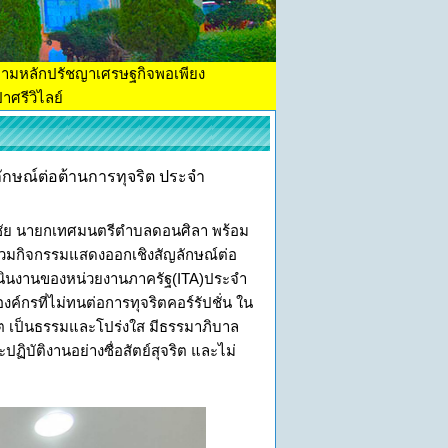
ตามหลักปรัชญาเศรษฐกิจพอเพียง
าศรีวิไลย์
กษณ์ต่อต้านการทุจริต ประจำ
รมชัย นายกเทศมนตรีตำบลดอนศิลา พร้อม
่วมกิจกรรมแสดงออกเชิงสัญลักษณ์ต่อ
นินงานของหน่วยงานภาครัฐ(ITA)ประจำ
์กรที่ไม่ทนต่อการทุจริตคอร์รัปชั่น ใน
ต เป็นธรรมและโปร่งใส มีธรรมาภิบาล
ิบัติงานอย่างซื่อสัตย์สุจริต และไม่