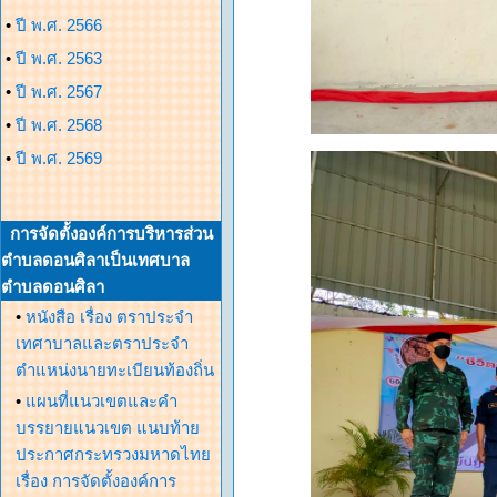
•
ปี พ.ศ. 2566
•
ปี พ.ศ. 2563
•
ปี พ.ศ. 2567
•
ปี พ.ศ. 2568
•
ปี พ.ศ. 2569
การจัดตั้งองค์การบริหารส่วน
ตำบลดอนศิลาเป็นเทศบาล
ตำบลดอนศิลา
•
หนังสือ เรื่อง ตราประจำ
เทศาบาลและตราประจำ
ตำแหน่งนายทะเบียนท้องถิ่น
•
แผนที่แนวเขตและคำ
บรรยายแนวเขต แนบท้าย
ประกาศกระทรวงมหาดไทย
เรื่อง การจัดตั้งองค์การ