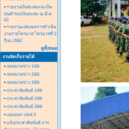
•
รายงานเงินสะสมและเงิน
ทุนสำรองเงินสะสม ณ มี.ค.
62
•
รายงานแสดงผลการดำเนิน
งานรายไตรมาส ไตรมาสที่ 2
ปีงบ 2562
ดูทั้งหมด
งานจัดเก็บรายได้
•
จดหมายข่าว 1/66
•
จดหมายข่าว 2/66
•
จดหมายข่าว 3/66
•
ประชาสัมพันธ์ 1/66
•
ประชาสัมพันธ์ 2/66
•
ประชาสัมพันธ์ 3/66
•
แผนออก ภดส.3
•
แจ้งประชาสัมพันธ์ การ