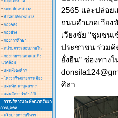
•
ปลัดเทศบาล
2565 และปล่อยแ
•
รองปลัดเทศบาล
•
สำนักปลัดเทศบาล
ถนนอำเภอเวียงช
•
กองคลัง
•
กองช่าง
เวียงชัย "ชุมชน
•
กองการศึกษา
ประชาชน ร่วมคิด
•
หน่วยตรวจสอบภายใน
•
กองสาธารณสุขและสิ่ง
ยั่งยืน" ช่องทา
แวดล้อม
donsila124@gm
•
แผนผังองค์กร
•
โครงสร้างฝ่ายการเมือง
ศิลา
•
แผนพัฒนาบุคลากร
•
แผนอัตรากำลัง 3 ปี
การบริหารและพัฒนาทรัพยา
การบุคคล
•
นโยบายการบริหาร