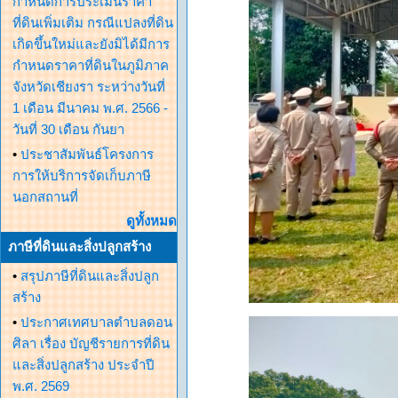
กำหนดการประเมินราคา
ที่ดินเพิ่มเติม กรณีแปลงที่ดิน
เกิดขึ้นใหม่และยังมิได้มีการ
กำหนดราคาที่ดินในภูมิภาค
จังหวัดเชียงรา ระหว่างวันที่
1 เดือน มีนาคม พ.ศ. 2566 -
วันที่ 30 เดือน กันยา
•
ประชาสัมพันธ์โครงการ
การให้บริการจัดเก็บภาษี
นอกสถานที่
ดูทั้งหมด
ภาษีที่ดินและสิ่งปลูกสร้าง
•
สรุปภาษีที่ดินและสิ่งปลูก
สร้าง
•
ประกาศเทศบาลตำบลดอน
ศิลา เรื่อง บัญชีรายการที่ดิน
และสิ่งปลูกสร้าง ประจำปี
พ.ศ. 2569