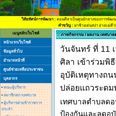
วิสัยทัศน์การพัฒนา :
ดอนศิลาเป็นศูนย์กลางของการพัฒน
คำขวัญ :
ผาช้างเด่นสง่า อ่างแม่ต๊
เมนูหลักเว็บไชต์
:: ภาพกิจกรรม / ผลงาน เทศบาล
หน้าแรกเว็บไซต์
วันจันทร์ ที่ 
ข้อมูลทั่วไป
ศิลา เข้าร่วมพิ
อำนาจหน้าที่
ศูนย์ช่วยเหลือประชาชน
อุบัติเหตุทางถ
บุคลากร
ปล่อยแถวระดมพ
•
คณะผู้บริหาร
•
สมาชิกสภาเทศบาล
เทศบาลตำบลดอนศิ
•
ผู้บริหารฝ่ายข้าราชการ
ประจำ
ป้องกันและลดอุบ