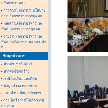
ทรัพยากรบุคคล
•
การดำเนินการตามนโยบาย
การบริหารทรัพยากรบุคคล
•
หลักเกณฑ์การบริหารและ
พัมฒนาทรัพยาการบุคคล
•
รายงานผลการบริหารและ
พัฒนาทรัพยากรบุคคลประจำ
ปี
ข้อมูลข่าวสาร
•
ข่าวประชาสัมพันธ์
•
ข่าวจัดซื้อจัดจ้าง
•
ภาษีโรงเรือนและที่ดิน
•
ข้อมูลข่าวสารราชการ
•
แบบคำขอข้อมูลข่าวสาร
•
การเปิดโอกาสให้เกิดการมี
ส่วนร่วม