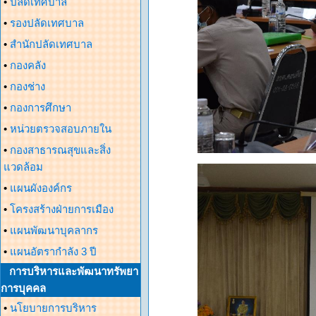
•
ปลัดเทศบาล
•
รองปลัดเทศบาล
•
สำนักปลัดเทศบาล
•
กองคลัง
•
กองช่าง
•
กองการศึกษา
•
หน่วยตรวจสอบภายใน
•
กองสาธารณสุขและสิ่ง
แวดล้อม
•
แผนผังองค์กร
•
โครงสร้างฝ่ายการเมือง
•
แผนพัฒนาบุคลากร
•
แผนอัตรากำลัง 3 ปี
การบริหารและพัฒนาทรัพยา
การบุคคล
•
นโยบายการบริหาร