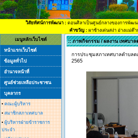
วิสัยทัศน์การพัฒนา :
ดอนศิลาเป็นศูนย์กลางของการพัฒน
คำขวัญ :
ผาช้างเด่นสง่า อ่างแม่ต๊
เมนูหลักเว็บไชต์
:: ภาพกิจกรรม / ผลงาน เทศบาล
หน้าแรกเว็บไซต์
การประชุมสภาเทศบาลตำบลดอนศิลา
ข้อมูลทั่วไป
2565
อำนาจหน้าที่
ศูนย์ช่วยเหลือประชาชน
บุคลากร
•
คณะผู้บริหาร
•
สมาชิกสภาเทศบาล
•
ผู้บริหารฝ่ายข้าราชการ
ประจำ