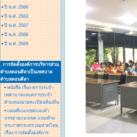
•
ปี พ.ศ. 2566
•
ปี พ.ศ. 2563
•
ปี พ.ศ. 2567
•
ปี พ.ศ. 2568
•
ปี พ.ศ. 2569
การจัดตั้งองค์การบริหารส่วน
ตำบลดอนศิลาเป็นเทศบาล
ตำบลดอนศิลา
•
หนังสือ เรื่อง ตราประจำ
เทศาบาลและตราประจำ
ตำแหน่งนายทะเบียนท้องถิ่น
•
แผนที่แนวเขตและคำ
บรรยายแนวเขต แนบท้าย
ประกาศกระทรวงมหาดไทย
เรื่อง การจัดตั้งองค์การ