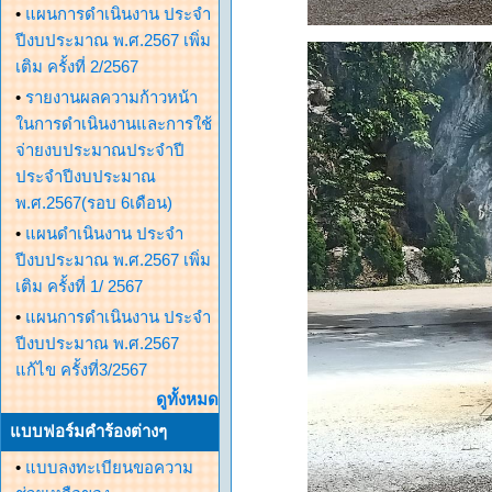
•
แผนการดำเนินงาน ประจำ
ปีงบประมาณ พ.ศ.2567 เพิ่ม
เติม ครั้งที่ 2/2567
•
รายงานผลความก้าวหน้า
ในการดำเนินงานและการใช้
จ่ายงบประมาณประจำปี
ประจำปีงบประมาณ
พ.ศ.2567(รอบ 6เดือน)
•
แผนดำเนินงาน ประจำ
ปีงบประมาณ พ.ศ.2567 เพิ่ม
เติม ครั้งที่ 1/ 2567
•
แผนการดำเนินงาน ประจำ
ปีงบประมาณ พ.ศ.2567
แก้ไข ครั้งที่3/2567
ดูทั้งหมด
แบบฟอร์มคำร้องต่างๆ
•
แบบลงทะเบียนขอความ