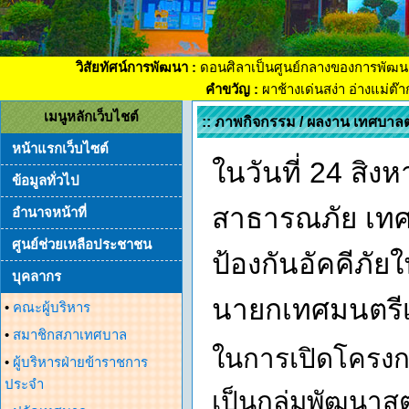
วิสัยทัศน์การพัฒนา :
ดอนศิลาเป็นศูนย์กลางของการพัฒน
คำขวัญ :
ผาช้างเด่นสง่า อ่างแม่ต๊
เมนูหลักเว็บไชต์
:: ภาพกิจกรรม / ผลงาน เทศบาล
หน้าแรกเว็บไซต์
ในวันที่ 24 สิ
ข้อมูลทั่วไป
สาธารณภัย เท
อำนาจหน้าที่
ศูนย์ช่วยเหลือประชาชน
ป้องกันอัคคีภัย
บุคลากร
นายกเทศมนตรี
•
คณะผู้บริหาร
•
สมาชิกสภาเทศบาล
ในการเปิดโครงกา
•
ผู้บริหารฝ่ายข้าราชการ
ประจำ
เป็นกลุ่มพัฒนาส