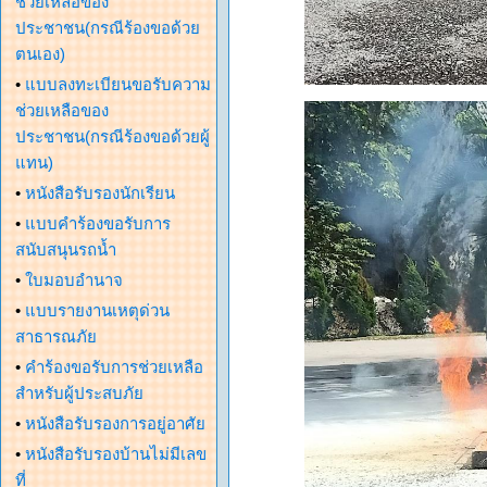
ช่วยเหลือของ
ประชาชน(กรณีร้องขอด้วย
ตนเอง)
•
แบบลงทะเบียนขอรับความ
ช่วยเหลือของ
ประชาชน(กรณีร้องขอด้วยผู้
แทน)
•
หนังสือรับรองนักเรียน
•
แบบคำร้องขอรับการ
สนับสนุนรถน้ำ
•
ใบมอบอำนาจ
•
แบบรายงานเหตุด่วน
สาธารณภัย
•
คำร้องขอรับการช่วยเหลือ
สำหรับผู้ประสบภัย
•
หนังสือรับรองการอยู่อาศัย
•
หนังสือรับรองบ้านไม่มีเลข
ที่