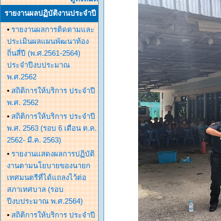
รายงานผลปฏิบัติงานประจำปี
•
รายงานผลการติดตามและ
ประเมินผลแผนพัฒนาท้อง
ถิ่นสี่ปี (พ.ศ.2561-2564)
ประจำปีงบประมาณ
พ.ศ.2562
•
สถิติการให้บริการ ประจำปี
พ.ศ. 2562
•
สถิติการให้บริการ ประจำปี
พ.ศ. 2563 (รอบ 6 เดือน ต.ค.
2562- มี.ค. 2563)
•
รายงานแสดงผลการปฏิบัติ
งานตามนโยบายของนายก
เทศมนตรีที่ได้แถลงไว้ต่อ
สภาเทศบาล (รอบ
ปีงบประมาณ พ.ศ.2564)
•
สถิติการให้บริการ ประจำปี