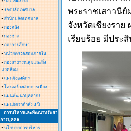
•
ปลัดเทศบาล
พระราชเสาวนีย์
•
รองปลัดเทศบาล
•
สำนักปลัดเทศบาล
จังหวัดเชียงรา
•
กองคลัง
•
กองช่าง
เรียบร้อย มีประ
•
กองการศึกษา
•
หน่วยตรวจสอบภายใน
•
กองสาธารณสุขและสิ่ง
แวดล้อม
•
แผนผังองค์กร
•
โครงสร้างฝ่ายการเมือง
•
แผนพัฒนาบุคลากร
•
แผนอัตรากำลัง 3 ปี
การบริหารและพัฒนาทรัพยา
การบุคคล
•
นโยบายการบริหาร