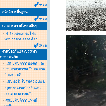
ดูทั้งหมด
สวัสดิการพื้นฐาน
ดูทั้งหมด
เอกสารดาวน์โหลดอื่นๆ
•
คำร้องซ่อมแซมไฟฟ้า
เทศบาลตำบลดอนศิลา
ดูทั้งหมด
งานป้องกันและบรรเทา
สาธารณภัย
•
แผนปฏิบัติการป้องกันและ
บรรเทาสาธารณภัยเทศบาล
ตำบลดอนศิลา
•
แบบฟอร์มใบสมัคร อปพร.
•
บุคลากรงานป้องกันและ
บรรเทาสาธารณภัย
•
ศูนย์ปฏิบัติการแพทย์
ฉุกเฉิน