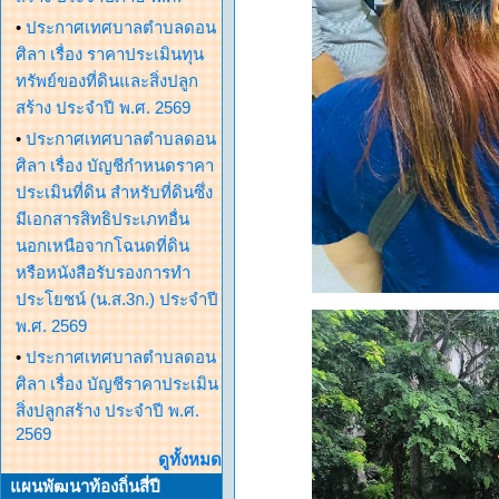
•
ประกาศเทศบาลตำบลดอน
ศิลา เรื่อง ราคาประเมินทุน
ทรัพย์ของที่ดินและสิ่งปลูก
สร้าง ประจำปี พ.ศ. 2569
•
ประกาศเทศบาลตำบลดอน
ศิลา เรื่อง บัญชีกำหนดราคา
ประเมินที่ดิน สำหรับที่ดินซึ่ง
มีเอกสารสิทธิประเภทอื่น
นอกเหนือจากโฉนดที่ดิน
หรือหนังสือรับรองการทำ
ประโยชน์ (น.ส.3ก.) ประจำปี
พ.ศ. 2569
•
ประกาศเทศบาลตำบลดอน
ศิลา เรื่อง บัญชีราคาประเมิน
สิ่งปลูกสร้าง ประจำปี พ.ศ.
2569
ดูทั้งหมด
แผนพัฒนาท้องถิ่นสี่ปี