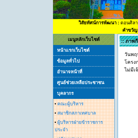
วิสัยทัศน์การพัฒนา :
ดอนศิลา
คำขวัญ 
เมนูหลักเว็บไชต์
:: ภาพ
หน้าแรกเว็บไซต์
วันพฤ
ข้อมูลทั่วไป
โครงก
ไม่มีเ
อำนาจหน้าที่
ศูนย์ช่วยเหลือประชาชน
บุคลากร
•
คณะผู้บริหาร
•
สมาชิกสภาเทศบาล
•
ผู้บริหารฝ่ายข้าราชการ
ประจำ