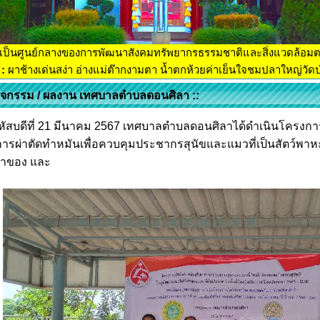
เป็นศูนย์กลางของการพัฒนาสังคมทรัพยากรธรรมชาติและสิ่งแวดล้อม
:
ผาช้างเด่นสง่า อ่างแม่ต๊ากงามตา น้ำตกห้วยค่าเย็นใจชมปลาใหญ่วัดป่
กิจกรรม / ผลงาน เทศบาลตำบลดอนศิลา ::
หัสบดีที่ 21 มีนาคม 2567 เทศบาลตำบลดอนศิลาได้ดำเนินโครงกา
ารผ่าตัดทำหมันเพื่อควบคุมประชากรสุนัขและแมวที่เป็นสัตว์พา
จ้าของ และ