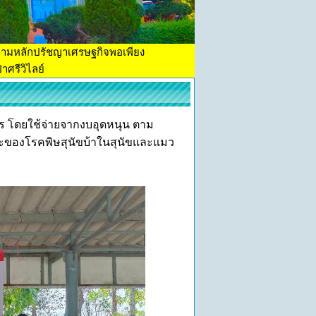
ตามหลักปรัชญาเศรษฐกิจพอเพียง
าศรีวิไลย์
ร โดยใช้จ่ายจากงบอุดหนุน ตาม
หะของโรคพิษสุนัขบ้าในสุนัขและแมว