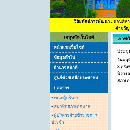
วิสัยทัศน์การพัฒนา :
ดอนศิลา
คำขวัญ 
เมนูหลักเว็บไชต์
:: ภาพ
หน้าแรกเว็บไซต์
ประชุ
ข้อมูลทั่วไป
วันพฤห
3 ครั้
อำนาจหน้าที่
พิจารณ
ศูนย์ช่วยเหลือประชาชน
สภาเท
บุคลากร
•
คณะผู้บริหาร
•
สมาชิกสภาเทศบาล
•
ผู้บริหารฝ่ายข้าราชการ
ประจำ