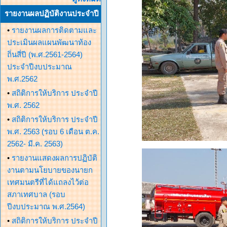
รายงานผลปฏิบัติงานประจำปี
•
รายงานผลการติดตามและ
ประเมินผลแผนพัฒนาท้อง
ถิ่นสี่ปี (พ.ศ.2561-2564)
ประจำปีงบประมาณ
พ.ศ.2562
•
สถิติการให้บริการ ประจำปี
พ.ศ. 2562
•
สถิติการให้บริการ ประจำปี
พ.ศ. 2563 (รอบ 6 เดือน ต.ค.
2562- มี.ค. 2563)
•
รายงานแสดงผลการปฏิบัติ
งานตามนโยบายของนายก
เทศมนตรีที่ได้แถลงไว้ต่อ
สภาเทศบาล (รอบ
ปีงบประมาณ พ.ศ.2564)
•
สถิติการให้บริการ ประจำปี