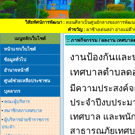
วิสัยทัศน์การพัฒนา :
ดอนศิลาเป็นศูนย์กลางของการพัฒน
คำขวัญ :
ผาช้างเด่นสง่า อ่างแม่ต๊
เมนูหลักเว็บไชต์
:: ภาพกิจกรรม / ผลงาน เทศบาล
หน้าแรกเว็บไซต์
งานป้องกันและ
ข้อมูลทั่วไป
เทศบาลตำบลดอ
อำนาจหน้าที่
ศูนย์ช่วยเหลือประชาชน
มีความประสงค์จะ
บุคลากร
ประจำปีงบประมา
•
คณะผู้บริหาร
•
สมาชิกสภาเทศบาล
เทศบาล และพนัก
•
ผู้บริหารฝ่ายข้าราชการ
ประจำ
สาธารณภัยเทศบ