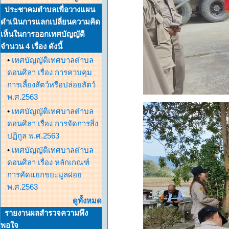
ประชาคมตำบลเพื่อวางแผน
ดำเนินการแลกเปลี่ยนความคิด
เห็นในการออกเทศบัญญัติ
จำนวน 4 เรื่อง ดังนี้
•
เทศบัญญัติเทศบาลตำบล
ดอนศิลา เรื่อง การควบคุม
การเลี้ยงสัตว์หรือปล่อยสัตว์
พ.ศ.2563
•
เทศบัญญัติเทศบาลตำบล
ดอนศิลา เรื่อง การจัดการสิ่ง
ปฏิกูล พ.ศ.2563
•
เทศบัญญัติเทศบาลตำบล
ดอนศิลา เรื่อง หลักเกณฑ์
การคัดแยกขยะมูลฝอย
พ.ศ.2563
ดูทั้งหมด
รายงานผลสำรวจความพึง
พอใจ