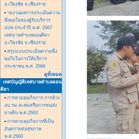
อ.เวียงชัย จ.เชียงราย
•
ายงานผลการประเมินความ
พึงพอใจของผู้รับบริการ
อปท.ประจำปี พ.ศ. 2567
เทศบาลตำบลดอนศิลา
อ.เวียงชัย จ.เชียงราย
•
สรุปแบบประเมินความพึง
พอใจในการให้บริการ
ประชาชน พ.ศ. 2568
ดูทั้งหมด
เทศบัญญัติเทศบาลตำบลดอน
ศิลา
•
การควบคุมกิจการ การล้าง
อบ รม สะสมหรือการขนส่ง
ยางดิบ พ.ศ.2563
•
การควบคุมกิจการที่เป็น
อันตรายต่อสุขภาพ
พ.ศ.2560