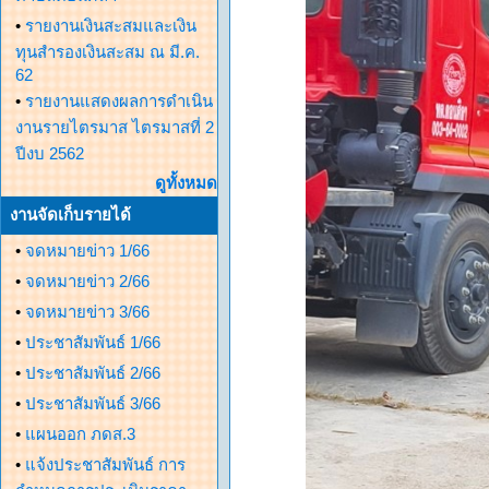
•
รายงานเงินสะสมและเงิน
ทุนสำรองเงินสะสม ณ มี.ค.
62
•
รายงานแสดงผลการดำเนิน
งานรายไตรมาส ไตรมาสที่ 2
ปีงบ 2562
ดูทั้งหมด
งานจัดเก็บรายได้
•
จดหมายข่าว 1/66
•
จดหมายข่าว 2/66
•
จดหมายข่าว 3/66
•
ประชาสัมพันธ์ 1/66
•
ประชาสัมพันธ์ 2/66
•
ประชาสัมพันธ์ 3/66
•
แผนออก ภดส.3
•
แจ้งประชาสัมพันธ์ การ