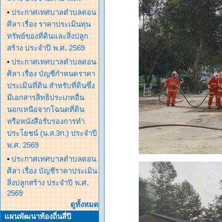
•
ประกาศเทศบาลตำบลดอน
ศิลา เรื่อง ราคาประเมินทุน
ทรัพย์ของที่ดินและสิ่งปลูก
สร้าง ประจำปี พ.ศ. 2569
•
ประกาศเทศบาลตำบลดอน
ศิลา เรื่อง บัญชีกำหนดราคา
ประเมินที่ดิน สำหรับที่ดินซึ่ง
มีเอกสารสิทธิประเภทอื่น
นอกเหนือจากโฉนดที่ดิน
หรือหนังสือรับรองการทำ
ประโยชน์ (น.ส.3ก.) ประจำปี
พ.ศ. 2569
•
ประกาศเทศบาลตำบลดอน
ศิลา เรื่อง บัญชีราคาประเมิน
สิ่งปลูกสร้าง ประจำปี พ.ศ.
2569
ดูทั้งหมด
แผนพัฒนาท้องถิ่นสี่ปี