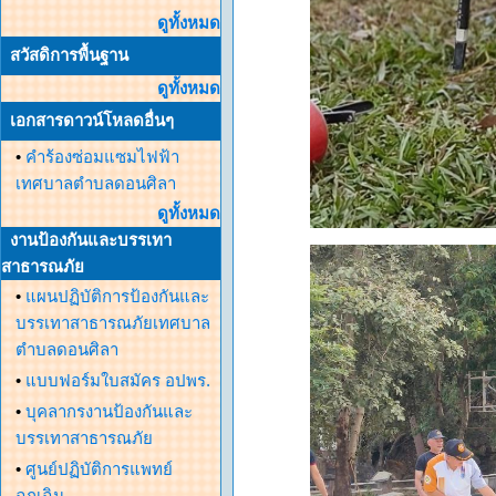
ดูทั้งหมด
สวัสดิการพื้นฐาน
ดูทั้งหมด
เอกสารดาวน์โหลดอื่นๆ
•
คำร้องซ่อมแซมไฟฟ้า
เทศบาลตำบลดอนศิลา
ดูทั้งหมด
งานป้องกันและบรรเทา
สาธารณภัย
•
แผนปฏิบัติการป้องกันและ
บรรเทาสาธารณภัยเทศบาล
ตำบลดอนศิลา
•
แบบฟอร์มใบสมัคร อปพร.
•
บุคลากรงานป้องกันและ
บรรเทาสาธารณภัย
•
ศูนย์ปฏิบัติการแพทย์
ฉุกเฉิน