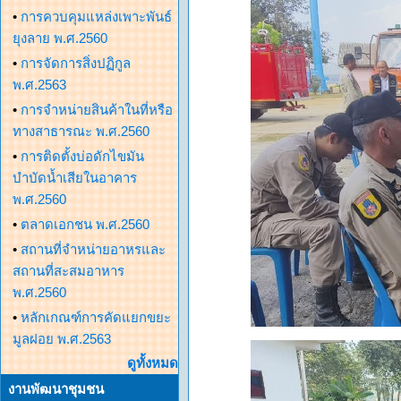
•
การควบคุมแหล่งเพาะพันธ์
ยุงลาย พ.ศ.2560
•
การจัดการสิ่งปฏิกูล
พ.ศ.2563
•
การจำหน่ายสินค้าในที่หรือ
ทางสาธารณะ พ.ศ.2560
•
การติดตั้งบ่อดักไขมัน
บำบัดน้ำเสียในอาคาร
พ.ศ.2560
•
ตลาดเอกชน พ.ศ.2560
•
สถานที่จำหน่ายอาหรและ
สถานที่สะสมอาหาร
พ.ศ.2560
•
หลักเกณฑ์การคัดแยกขยะ
มูลฝอย พ.ศ.2563
ดูทั้งหมด
งานพัฒนาชุมชน