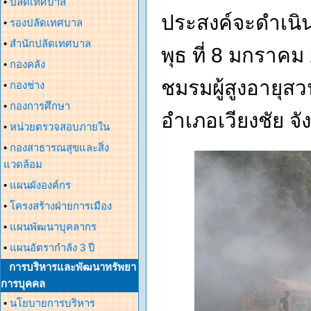
•
ปลัดเทศบาล
ประสงค์จะดำเนิน
•
รองปลัดเทศบาล
•
สำนักปลัดเทศบาล
พุธ ที่ 8 มกราค
•
กองคลัง
ชมรมผู้สูงอายุ
•
กองช่าง
•
กองการศึกษา
อำเภอเวียงชัย จั
•
หน่วยตรวจสอบภายใน
•
กองสาธารณสุขและสิ่ง
แวดล้อม
•
แผนผังองค์กร
•
โครงสร้างฝ่ายการเมือง
•
แผนพัฒนาบุคลากร
•
แผนอัตรากำลัง 3 ปี
การบริหารและพัฒนาทรัพยา
การบุคคล
•
นโยบายการบริหาร