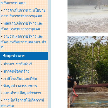
ทรัพยากรบุคคล
•
การดำเนินการตามนโยบาย
การบริหารทรัพยากรบุคคล
•
หลักเกณฑ์การบริหารและ
พัมฒนาทรัพยาการบุคคล
•
รายงานผลการบริหารและ
พัฒนาทรัพยากรบุคคลประจำ
ปี
ข้อมูลข่าวสาร
•
ข่าวประชาสัมพันธ์
•
ข่าวจัดซื้อจัดจ้าง
•
ภาษีโรงเรือนและที่ดิน
•
ข้อมูลข่าวสารราชการ
•
แบบคำขอข้อมูลข่าวสาร
•
การเปิดโอกาสให้เกิดการมี
ส่วนร่วม