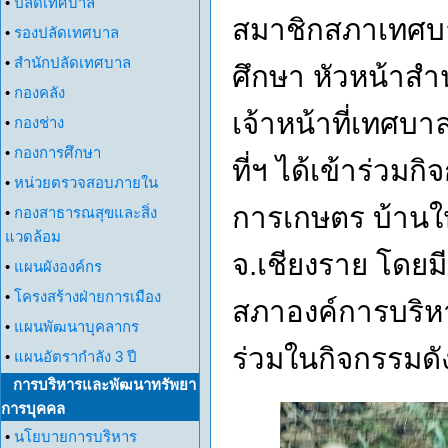
•
ปลัดเทศบาล
สมาชิกสภาเทศบ
•
รองปลัดเทศบาล
•
สำนักปลัดเทศบาล
ศึกษา หัวหน้าสำ
•
กองคลัง
เจ้าหน้าที่เทศ
•
กองช่าง
•
กองการศึกษา
ที่ฯ ได้เข้าร่วม
•
หน่วยตรวจสอบภายใน
การเกษตร บ้านใหม่
•
กองสาธารณสุขและสิ่ง
แวดล้อม
จ.เชียงราย โดย
•
แผนผังองค์กร
•
โครงสร้างฝ่ายการเมือง
สภาองค์การบริหาร
•
แผนพัฒนาบุคลากร
ร่วมในกิจกรรมดั
•
แผนอัตรากำลัง 3 ปี
การบริหารและพัฒนาทรัพยา
การบุคคล
•
นโยบายการบริหาร