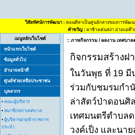
วิสัยทัศน์การพัฒนา :
ดอนศิลาเป็นศูนย์กลางของการพัฒน
คำขวัญ :
ผาช้างเด่นสง่า อ่างแม่ต๊
เมนูหลักเว็บไชต์
:: ภาพกิจกรรม / ผลงาน เทศบาล
หน้าแรกเว็บไซต์
กิจกรรมสร้างฝ
ข้อมูลทั่วไป
อำนาจหน้าที่
ในวันพุธ ที่ 19
ศูนย์ช่วยเหลือประชาชน
ร่วมกับชมรมกำน
บุคลากร
ล่าสัตว์ป่าดอนศ
•
คณะผู้บริหาร
•
สมาชิกสภาเทศบาล
เทศมนตรีตำบลดอ
•
ผู้บริหารฝ่ายข้าราชการ
ประจำ
วงค์เป็ง และนาย