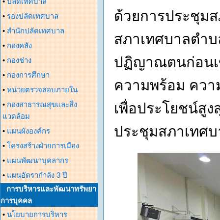
•
ปลัดเทศบาล
ด้วยการประชุมสภ
•
รองปลัดเทศบาล
•
สำนักปลัดเทศบาล
สภาเทศบาลตำบลด
•
กองคลัง
ปฏิญาณตนก่อนเข้
•
กองช่าง
•
กองการศึกษา
ความพร้อม ความม
•
หน่วยตรวจสอบภายใน
•
กองสาธารณสุขและสิ่ง
เพื่อประโยชน์สูง
แวดล้อม
ประชุมสภาเทศบา
•
แผนผังองค์กร
•
โครงสร้างฝ่ายการเมือง
•
แผนพัฒนาบุคลากร
•
แผนอัตรากำลัง 3 ปี
การบริหารและพัฒนาทรัพยา
การบุคคล
•
นโยบายการบริหาร