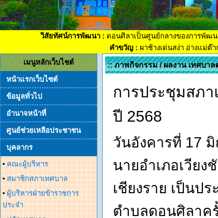
วิสัยทัศน์การพัฒนา :
ดอนศิลาเป็นศูนย์กลางของการพัฒน
คำขวัญ :
ผาช้างเด่นสง่า อ่างแม่ต๊
เมนูหลักเว็บไชต์
:: ภาพกิจกรรม / ผลงาน เทศบาล
หน้าแรกเว็บไซต์
การประชุมสภาเ
ข้อมูลทั่วไป
ปี 2568
อำนาจหน้าที่
ศูนย์ช่วยเหลือประชาชน
วันอังคารที่ 17 
บุคลากร
นายอำเภอเวียงชั
•
คณะผู้บริหาร
•
สมาชิกสภาเทศบาล
เชียงราย เป็นป
•
ผู้บริหารฝ่ายข้าราชการ
ประจำ
ตำบลดอนศิลาครั