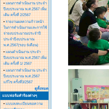
•
แผนการดำเนินงาน ประจำ
ปีงบประมาณ พ.ศ.2567 เพิ่ม
เติม ครั้งที่ 2/2567
•
รายงานผลความก้าวหน้า
ในการดำเนินงานและการใช้
จ่ายงบประมาณประจำปี
ประจำปีงบประมาณ
พ.ศ.2567(รอบ 6เดือน)
•
แผนดำเนินงาน ประจำ
ปีงบประมาณ พ.ศ.2567 เพิ่ม
เติม ครั้งที่ 1/ 2567
•
แผนการดำเนินงาน ประจำ
ปีงบประมาณ พ.ศ.2567
แก้ไข ครั้งที่3/2567
ดูทั้งหมด
แบบฟอร์มคำร้องต่างๆ
•
แบบลงทะเบียนขอความ