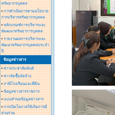
ทรัพยากรบุคคล
•
การดำเนินการตามนโยบาย
การบริหารทรัพยากรบุคคล
•
หลักเกณฑ์การบริหารและ
พัมฒนาทรัพยาการบุคคล
•
รายงานผลการบริหารและ
พัฒนาทรัพยากรบุคคลประจำ
ปี
ข้อมูลข่าวสาร
•
ข่าวประชาสัมพันธ์
•
ข่าวจัดซื้อจัดจ้าง
•
ภาษีโรงเรือนและที่ดิน
•
ข้อมูลข่าวสารราชการ
•
แบบคำขอข้อมูลข่าวสาร
•
การเปิดโอกาสให้เกิดการมี
ส่วนร่วม