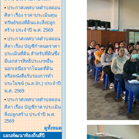
•
ประกาศเทศบาลตำบลดอน
ศิลา เรื่อง ราคาประเมินทุน
ทรัพย์ของที่ดินและสิ่งปลูก
สร้าง ประจำปี พ.ศ. 2569
•
ประกาศเทศบาลตำบลดอน
ศิลา เรื่อง บัญชีกำหนดราคา
ประเมินที่ดิน สำหรับที่ดินซึ่ง
มีเอกสารสิทธิประเภทอื่น
นอกเหนือจากโฉนดที่ดิน
หรือหนังสือรับรองการทำ
ประโยชน์ (น.ส.3ก.) ประจำปี
พ.ศ. 2569
•
ประกาศเทศบาลตำบลดอน
ศิลา เรื่อง บัญชีราคาประเมิน
สิ่งปลูกสร้าง ประจำปี พ.ศ.
2569
ดูทั้งหมด
แผนพัฒนาท้องถิ่นสี่ปี