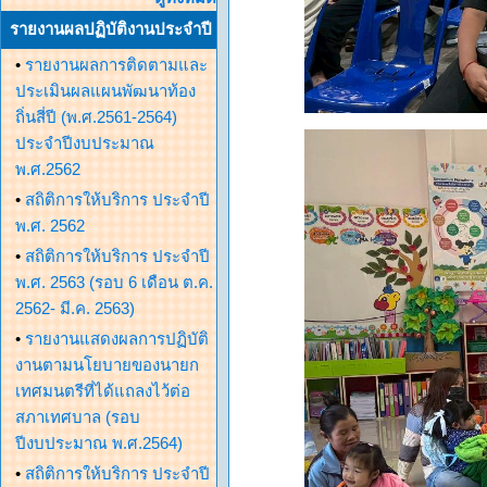
รายงานผลปฏิบัติงานประจำปี
•
รายงานผลการติดตามและ
ประเมินผลแผนพัฒนาท้อง
ถิ่นสี่ปี (พ.ศ.2561-2564)
ประจำปีงบประมาณ
พ.ศ.2562
•
สถิติการให้บริการ ประจำปี
พ.ศ. 2562
•
สถิติการให้บริการ ประจำปี
พ.ศ. 2563 (รอบ 6 เดือน ต.ค.
2562- มี.ค. 2563)
•
รายงานแสดงผลการปฏิบัติ
งานตามนโยบายของนายก
เทศมนตรีที่ได้แถลงไว้ต่อ
สภาเทศบาล (รอบ
ปีงบประมาณ พ.ศ.2564)
•
สถิติการให้บริการ ประจำปี