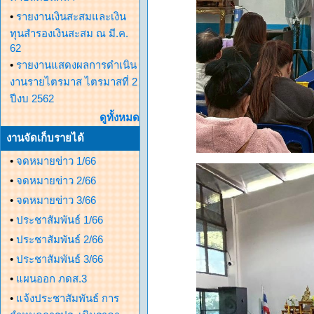
•
รายงานเงินสะสมและเงิน
ทุนสำรองเงินสะสม ณ มี.ค.
62
•
รายงานแสดงผลการดำเนิน
งานรายไตรมาส ไตรมาสที่ 2
ปีงบ 2562
ดูทั้งหมด
งานจัดเก็บรายได้
•
จดหมายข่าว 1/66
•
จดหมายข่าว 2/66
•
จดหมายข่าว 3/66
•
ประชาสัมพันธ์ 1/66
•
ประชาสัมพันธ์ 2/66
•
ประชาสัมพันธ์ 3/66
•
แผนออก ภดส.3
•
แจ้งประชาสัมพันธ์ การ