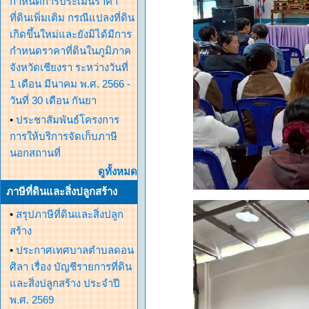
กำหนดการประเมินราคา
ที่ดินเพิ่มเติม กรณีแปลงที่ดิน
เกิดขึ้นใหม่และยังมิได้มีการ
กำหนดราคาที่ดินในภูมิภาค
จังหวัดเชียงรา ระหว่างวันที่
1 เดือน มีนาคม พ.ศ. 2566 -
วันที่ 30 เดือน กันยา
•
ประชาสัมพันธ์โครงการ
การให้บริการจัดเก็บภาษี
นอกสถานที่
ดูทั้งหมด
ภาษีที่ดินและสิ่งปลูกสร้าง
•
สรุปภาษีที่ดินและสิ่งปลูก
สร้าง
•
ประกาศเทศบาลตำบลดอน
ศิลา เรื่อง บัญชีรายการที่ดิน
และสิ่งปลูกสร้าง ประจำปี
พ.ศ. 2569