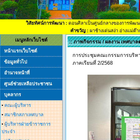
วิสัยทัศน์การพัฒนา :
ดอนศิลาเป็นศูนย์กลางของการพัฒน
คำขวัญ :
ผาช้างเด่นสง่า อ่างแม่ต๊
เมนูหลักเว็บไชต์
:: ภาพกิจกรรม / ผลงาน เทศบาล
หน้าแรกเว็บไซต์
การประชุมคณะกรรมการบริหาร
ข้อมูลทั่วไป
ภาคเรียนที่ 2/2568
อำนาจหน้าที่
ศูนย์ช่วยเหลือประชาชน
บุคลากร
•
คณะผู้บริหาร
•
สมาชิกสภาเทศบาล
•
ผู้บริหารฝ่ายข้าราชการ
ประจำ