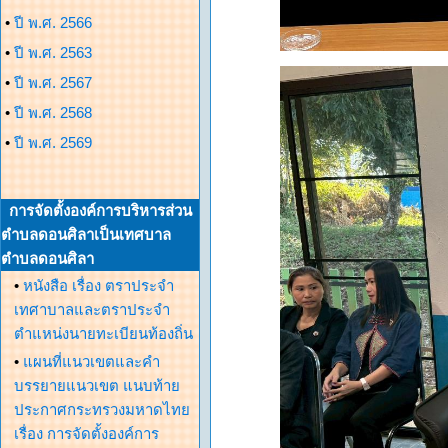
•
ปี พ.ศ. 2566
•
ปี พ.ศ. 2563
•
ปี พ.ศ. 2567
•
ปี พ.ศ. 2568
•
ปี พ.ศ. 2569
การจัดตั้งองค์การบริหารส่วน
ตำบลดอนศิลาเป็นเทศบาล
ตำบลดอนศิลา
•
หนังสือ เรื่อง ตราประจำ
เทศาบาลและตราประจำ
ตำแหน่งนายทะเบียนท้องถิ่น
•
แผนที่แนวเขตและคำ
บรรยายแนวเขต แนบท้าย
ประกาศกระทรวงมหาดไทย
เรื่อง การจัดตั้งองค์การ