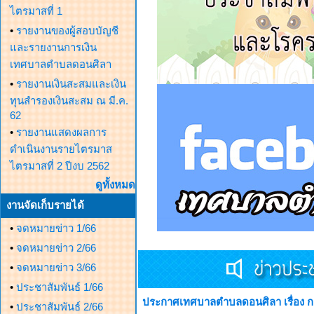
ไตรมาสที่ 1
•
รายงานของผู้สอบบัญชี
และรายงานการเงิน
เทศบาลตำบลดอนศิลา
•
รายงานเงินสะสมและเงิน
ทุนสำรองเงินสะสม ณ มี.ค.
62
•
รายงานแสดงผลการ
ดำเนินงานรายไตรมาส
ไตรมาสที่ 2 ปีงบ 2562
ดูทั้งหมด
งานจัดเก็บรายได้
•
จดหมายข่าว 1/66
•
จดหมายข่าว 2/66
•
จดหมายข่าว 3/66
•
ประชาสัมพันธ์ 1/66
ประกาศเทศบาลตำบลดอนศิลา เรื่อง กา
•
ประชาสัมพันธ์ 2/66