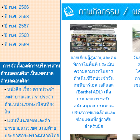
•
ปี พ.ศ. 2566
•
ปี พ.ศ. 2563
•
ปี พ.ศ. 2567
•
ปี พ.ศ. 2568
•
ปี พ.ศ. 2569
ออกเยี่ยมผู้สูงอายุและคน
วัน
พิการในพื้นที่ ประเมิน
2
การจัดตั้งองค์การบริหารส่วน
ความสามารถในการ
โ
ตำบลดอนศิลาเป็นเทศบาล
ดำเนินชีวิตประจำวัน
กา
ตำบลดอนศิลา
ดัชนีบาร์เธล เอดีแอล
เซ
•
หนังสือ เรื่อง ตราประจำ
(Barthel ADL) เพื่อ
เทศาบาลและตราประจำ
ประกอบการขอรับ
ตำแหน่งนายทะเบียนท้อง
สนับสนุนงบประมาณ
ถิ่น
ปรับสภาพแวดล้อมและ
ซ่อมแซมที่อยู่อาศัย
•
แผนที่แนวเขตและคำ
สำหรับผู้ส
บรรยายแนวเขต แนบท้าย
ประกาศกระทรวงมหาดไทย