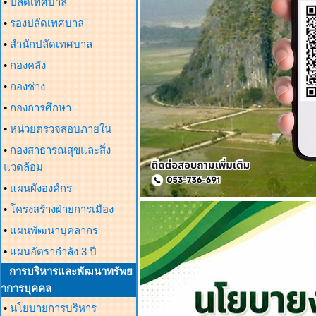
•
ปลัดเทศบาล
•
รองปลัดเทศบาล
•
สำนักปลัดเทศบาล
•
กองคลัง
•
กองช่าง
•
กองการศึกษา
•
หน่วยตรวจสอบภายใน
•
กองสาธารณสุขและสิ่ง
แวดล้อม
•
แผนผังองค์กร
•
โครงสร้างฝ่ายการเมือง
•
แผนพัฒนาบุคลากร
•
แผนอัตรากำลัง 3 ปี
การบริหารและพัฒนาทรัพย
าการบุคคล
•
นโยบายการบริหาร